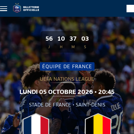
Aller au contenu principal
56
10
37
02
J
H
M
S
ÉQUIPE DE FRANCE
UEFA NATIONS LEAGUE
LUNDI 05 OCTOBRE 2026 • 20:45
STADE DE FRANCE • SAINT-DENIS